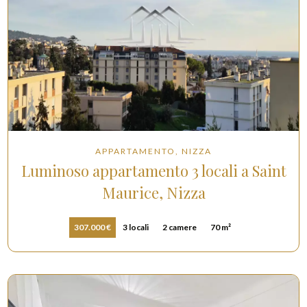
APPARTAMENTO, NIZZA
Luminoso appartamento 3 locali a Saint
Maurice, Nizza
307.000 €
3 locali
2 camere
70 m²