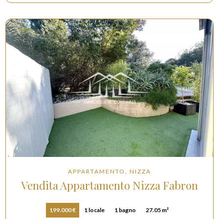
APPARTAMENTO, NIZZA
Vendita Appartamento Nizza Fabron
199.000 €
1 locale
1 bagno
27.05 m²