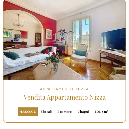
APPARTAMENTO, NIZZA
Vendita Appartamento Nizza
425.000 €
3 locali
2 camere
2 bagni
101.6 m²