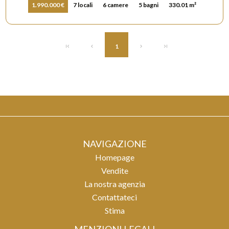
1.990.000 €
7 locali
6 camere
5 bagni
330.01 m²
1
NAVIGAZIONE
Homepage
Vendite
La nostra agenzia
Contattateci
Stima