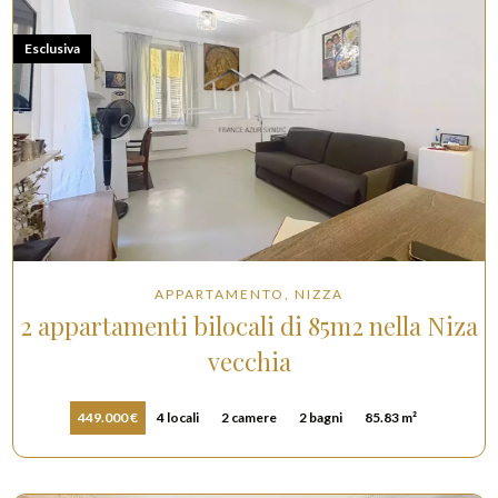
Esclusiva
APPARTAMENTO, NIZZA
2 appartamenti bilocali di 85m2 nella Niza
vecchia
449.000 €
4 locali
2 camere
2 bagni
85.83 m²