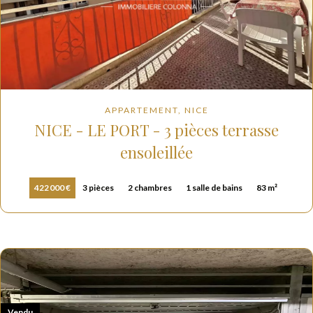
APPARTEMENT, NICE
NICE - LE PORT - 3 pièces terrasse
ensoleillée
422 000 €
3 pièces
2 chambres
1 salle de bains
83 m²
Vendu