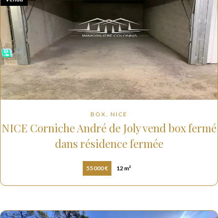
BOX, NICE
NICE Corniche André de Joly vend box fermé
dans résidence fermée
55 000 €
12 m²