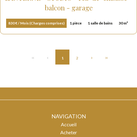
balcon - garage
830 € / Mois (Charges comprises)
1 pièce
1 salle de bains
30 m²
1
2
NAVIGATION
Accueil
Acheter