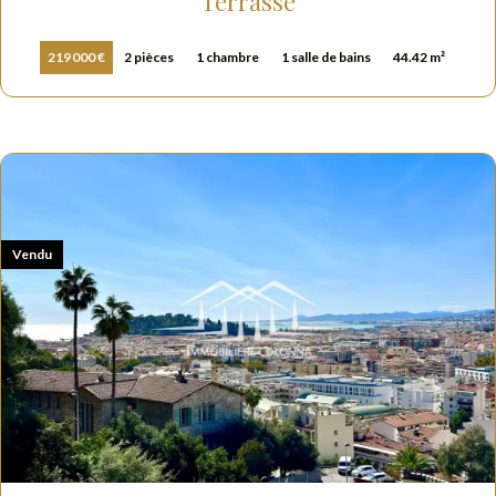
Terrasse
219 000 €
2 pièces
1 chambre
1 salle de bains
44.42 m²
Vendu