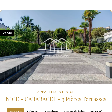
Vendu
APPARTEMENT, NICE
NICE - CARABACEL - 3 Pièces Terrasses
750 000 €
3 pièces
2 chambres
2 salles de bains
86.35 m²