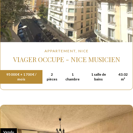
APPARTEMENT, NICE
VIAGER OCCUPE - NICE MUSICIEN
95 000 € + 1 700 € /
2
1
1 salle de
43.02
mois
pièces
chambre
bains
m²
Vendu