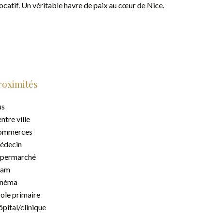
ocatif. Un véritable havre de paix au cœur de Nice.
roximités
us
ntre ville
ommerces
édecin
upermarché
ram
inéma
ole primaire
pital/clinique