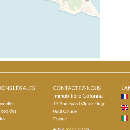
ONS LÉGALES
CONTACTEZ-NOUS
LA
Immobilière Colonna
nnelles
17 Boulevard Victor Hugo
s cookies
06000
Nice
les
France
+33 4 92 01 07 39