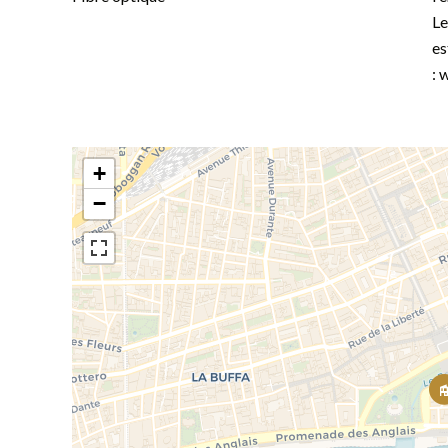
Le
es
: 
+
−