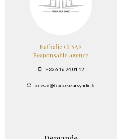
Nathalie CESAR
Responsable agence
+33 6 16 24 01 12
n.cesar@franceazursyndic.fr
Demande