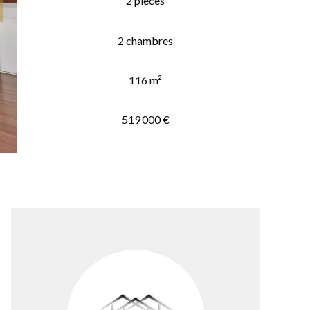
2 pièces
2 chambres
116 m²
519 000 €