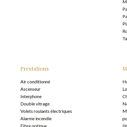
M
Pa
Pa
Pl
Ro
Ta
Prestations
M
Air conditionné
Ho
Ascenseur
Lo
Interphone
Ch
Double vitrage
No
Volets roulants électriques
Mo
Alarme incendie
po
Fibre optique
l'