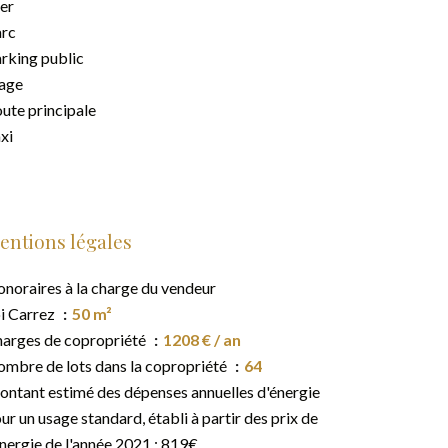
er
rc
rking public
age
ute principale
xi
entions légales
noraires à la charge du vendeur
i Carrez
50 m²
arges de copropriété
1208 € / an
mbre de lots dans la copropriété
64
ntant estimé des dépenses annuelles d'énergie
ur un usage standard, établi à partir des prix de
énergie de l'année 2021 : 819€