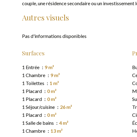
couple, une résidence secondaire ou un investissement l
Autres visuels
Pas d'informations disponibles
Surfaces
P
1 Entrée
9 m²
B
1 Chambre
9 m²
Ce
1 Toilettes
1 m²
C
1 Placard
0 m²
M
1 Placard
0 m²
S
1 Séjour/cuisine
26 m²
T
1 Placard
0 m²
C
1 Salle de bains
4 m²
Éc
1 Chambre
13 m²
Hô